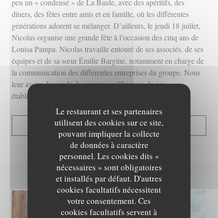
peu un « condensé » de La Baule, avec des apéritifs, des
dîners, des fêtes entre amis et en famille, où les différentes
générations adorent se mélanger. D’ailleurs, le jeudi 18 juillet,
Nicolas organise une grande fête à l’occasion des cinq ans de
Louisa Pampa. Nicolas travaille entouré de ses associés, de ses
équipes et de sa sœur Émilie Bargine, notamment en charge de
la communication des différentes entreprises du groupe. Nous
leur avons demandé de revenir sur l’histoire de ces
établissements.
Le restaurant et ses partenaires
utilisent des cookies sur ce site,
((OUVRE UNE NOUVELLE
LIRE L'ARTICLE
pouvant impliquer la collecte
de données à caractère
personnel. Les cookies dits «
nécessaires » sont obligatoires
et installés par défaut. D'autres
cookies facultatifs nécessitent
votre consentement. Ces
cookies facultatifs servent à