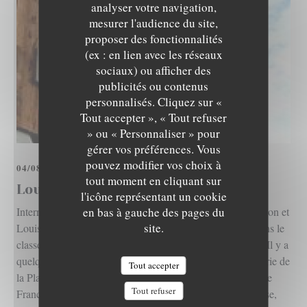
analyser votre navigation,
mesurer l'audience du site,
proposer des fonctionnalités
(ex : en lien avec les réseaux
sociaux) ou afficher des
publicités ou contenus
personnalisés. Cliquez sur «
LOUISA PAMPA
Tout accepter », « Tout refuser
» ou « Personnaliser » pour
gérer vos préférences. Vous
pouvez modifier vos choix à
04/08/2022
tout moment en cliquant sur
Louisa Pampa La Baule
l'icône représentant un cookie
en bas à gauche des pages du
Interrogez les Baulois sur les adresses branchées de la station et
site.
Louisa Pampa figurera certainement en bonne position dans le
classement ! Nicolas Blin n’a pas fini de nous surprendre. Il y a
quelques années, le gâteau Le Baulois de Marylou Pâtisserie de
Tout accepter
la Plage a obtenu le titre de Meilleur fondant au chocolat de
Tout refuser
France. Pour accompagner le développement de l’entreprise,