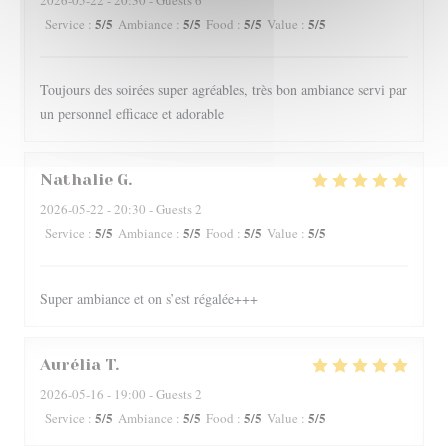
2026-05-22
- 20:30 - Guests 6
5
/5
5
/5
5
/5
5
/5
Service
:
Ambiance
:
Food
:
Value
:
Toujours des soirées super agréables, très bon ambiance servi par
un personnel efficace et adorable
Nathalie
G
2026-05-22
- 20:30 - Guests 2
5
/5
5
/5
5
/5
5
/5
Service
:
Ambiance
:
Food
:
Value
:
Super ambiance et on s’est régalée+++
Aurélia
T
2026-05-16
- 19:00 - Guests 2
5
/5
5
/5
5
/5
5
/5
Service
:
Ambiance
:
Food
:
Value
: