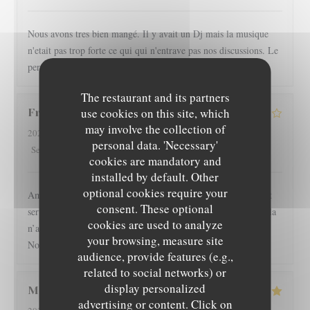
Nous avons tres bien mangé. Il y avait un Dj mais la musique
n'etait pas trop forte ce qui qui n'entrave pas nos discussions. Le
personnel est tres aimable. On a passé un tres bon moment.
The restaurant and its partners
use cookies on this site, which
France
D
may involve the collection of
2026-06-05
- 21:00 - Guests 2
personal data. 'Necessary'
3
/5
5
/5
3
/5
4
/5
Service
:
Ambiance
:
Food
:
Value
:
cookies are mandatory and
installed by default. Other
optional cookies require your
Ambiance très sympa, accueil très chaleureux ! Côté cuisine et
consent. These optional
service, il y aurait sans doute quelques points à revoir mais cela
cookies are used to analyze
n’a en rien entaché l’excellente soirée que nous avons passé.
your browsing, measure site
Nous reviendrons !
audience, provide features (e.g.,
related to social networks) or
display personalized
Margot
M
advertising or content. Click on