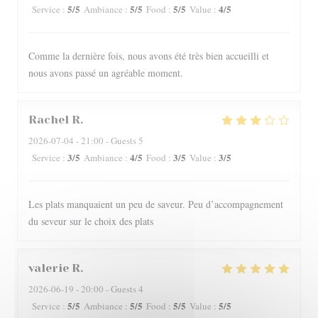
5
/5
5
/5
5
/5
4
/5
Service
:
Ambiance
:
Food
:
Value
:
Comme la dernière fois, nous avons été très bien accueilli et
nous avons passé un agréable moment.
Rachel
R
2026-07-04
- 21:00 - Guests 5
3
/5
4
/5
3
/5
3
/5
Service
:
Ambiance
:
Food
:
Value
:
Les plats manquaient un peu de saveur. Peu d’accompagnement
du seveur sur le choix des plats
valerie
R
2026-06-19
- 20:00 - Guests 4
5
/5
5
/5
5
/5
5
/5
Service
:
Ambiance
:
Food
:
Value
: