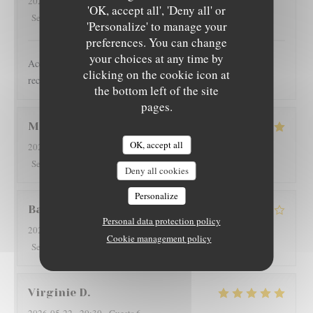
2026-05-24
- 20:00 - Guests 2
LOUISA PAMPA
'OK, accept all', 'Deny all' or
5
/5
5
/5
5
/5
5
/5
Service
:
Ambiance
:
Food
:
Value
:
'Personalize' to manage your
preferences. You can change
your choices at any time by
Accueil sympathique, plats travaillés et succulents, je
clicking on the cookie icon at
recommande 👍
the bottom left of the site
pages.
Mihai
D
OK, accept all
2026-05-23
- 20:00 - Guests 4
5
/5
5
/5
5
/5
4
/5
Service
:
Ambiance
:
Food
:
Value
:
Deny all cookies
Personalize
Barber
K
Personal data protection policy
2026-05-21
- 21:00 - Guests 4
Cookie management policy
4
/5
4
/5
4
/5
4
/5
Service
:
Ambiance
:
Food
:
Value
:
Virginie
D