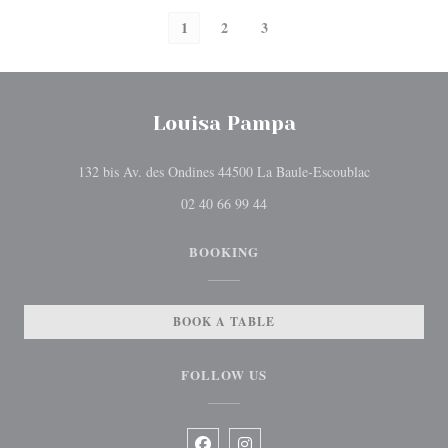
1
2
3
Louisa Pampa
((opens in a
132 bis Av. des Ondines 44500 La Baule-Escoublac
02 40 66 99 44
BOOKING
BOOK A TABLE
FOLLOW US