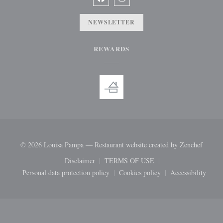
Facebook ((opens in a new window))
Instagram ((opens in a new win
NEWSLETTER
REWARDS
((open
© 2026 Louisa Pampa — Restaurant website created by
Zenchef
Disclaimer
TERMS OF USE
((opens in a new window))
((opens in a new window))
Personal data protection policy
Cookies policy
Accessibility
((opens in a new window))
((opens in a new window))
((opens in 