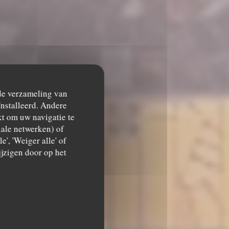
 de verzameling van
ïnstalleerd. Andere
t om uw navigatie te
ciale netwerken) of
', 'Weiger alle' of
jzigen door op het