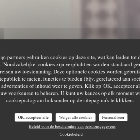
zijn partners gebruiken cookies op deze site, wat kan leiden tot
'Noodzakelijke' cookies zijn verplicht en worden standaard ge
ereisen uw toestemming. Deze optionele cookies worden gebruik
tepubliek te meten, functies te bieden (bijv. gerelateerd aan so
advertenties of inhoud weer te geven. Klik op 'OK, accepteer alle
•
LA BAULE-ESCOUBLAC
m uw voorkeuren te beheren. U kunt uw keuzes op elk moment wi
LOUISA PAMPA
Louisa Pampa
cookiepictogram linksonder op de sitepagina's te klikken.
OK, accepteer alle
Weiger alle cookies
Personaliseer
RESERVEER EEN TAFEL
Beleid voor de bescherming van persoonsgegevens
Cookiebeleid