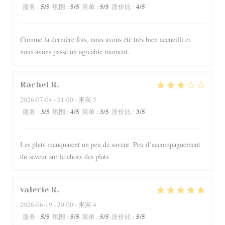
5
/5
5
/5
5
/5
4
/5
服务
:
氛围
:
菜单
:
质价比
:
Comme la dernière fois, nous avons été très bien accueilli et
nous avons passé un agréable moment.
Rachel
R
2026-07-04
- 21:00 - 来宾 5
3
/5
4
/5
3
/5
3
/5
服务
:
氛围
:
菜单
:
质价比
:
Les plats manquaient un peu de saveur. Peu d’accompagnement
du seveur sur le choix des plats
valerie
R
2026-06-19
- 20:00 - 来宾 4
5
/5
5
/5
5
/5
5
/5
服务
:
氛围
:
菜单
:
质价比
: